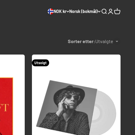
NOK kr
Norsk (bokmål)
Søk
Logg inn
Handleku
Sorter etter:
Utvalgte
Utsolgt