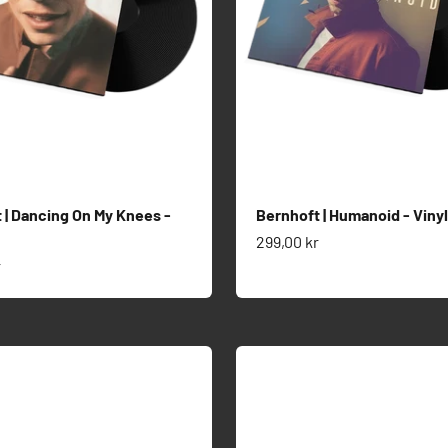
 | Dancing On My Knees -
Bernhoft | Humanoid - Vinyl
Salgspris
299,00 kr
s
r