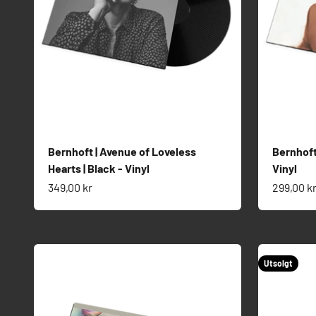
Bernhoft | Avenue of Loveless
Bernhoft
Hearts | Black - Vinyl
Vinyl
Salgspris
Salgspri
349,00 kr
299,00 k
Utsolgt