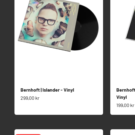
Bernhoft | Islander - Vinyl
Bernhoft
Vinyl
Salgspris
299,00 kr
Salgspri
199,00 kr