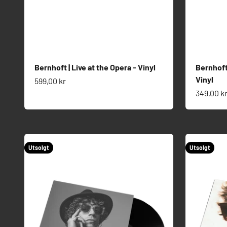
Bernhoft | Live at the Opera - Vinyl
Bernhoft
Vinyl
Salgspris
599,00 kr
Salgspri
349,00 k
Utsolgt
Utsolgt