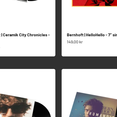
 | Ceramik City Chronicles -
Bernhoft | HelloHello - 7” si
Salgspris
149,00 kr
s
r