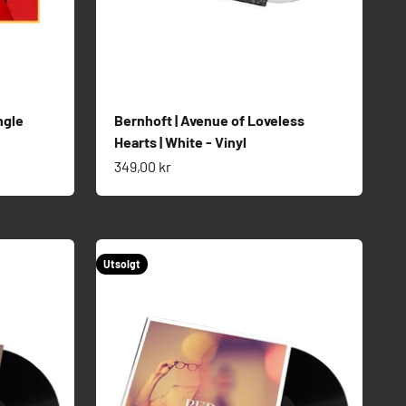
ngle
Bernhoft | Avenue of Loveless
Hearts | White - Vinyl
Salgspris
349,00 kr
Utsolgt