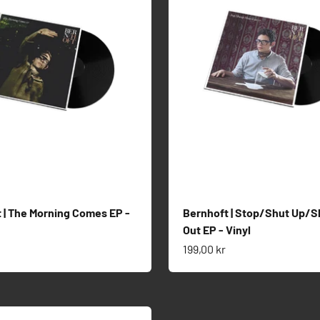
 | The Morning Comes EP -
Bernhoft | Stop/Shut Up/Sh
Out EP - Vinyl
s
Salgspris
199,00 kr