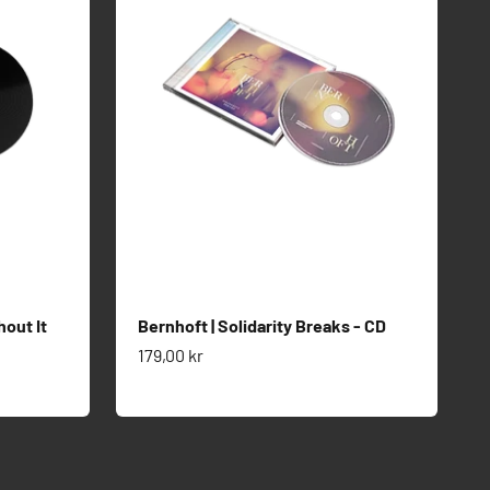
out It
Bernhoft | Solidarity Breaks - CD
Salgspris
179,00 kr