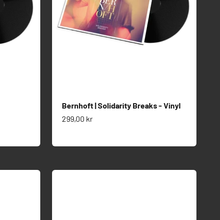
Bernhoft | Solidarity Breaks - Vinyl
Salgspris
299,00 kr