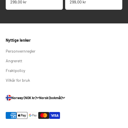
Salgspris
Salgspris
299,00 kr
299,00 kr
Nyttige lenker
Personvernregler
Angrerett
Fraktpolicy
Vilkår for bruk
Norway (NOK kr)
Norsk (bokmål)