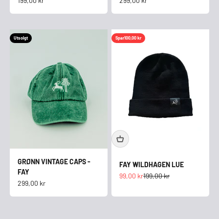
199,00 kr
299,00 kr
Utsolgt
Spar
100,00 kr
GRØNN VINTAGE CAPS -
FAY WILDHAGEN LUE
FAY
Salgspris
Normalpris
99,00 kr
199,00 kr
Salgspris
299,00 kr