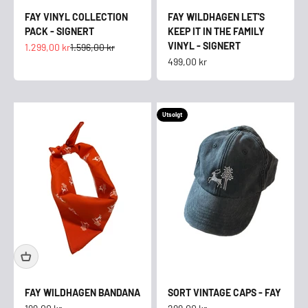
FAY VINYL COLLECTION
FAY WILDHAGEN LET'S
PACK - SIGNERT
KEEP IT IN THE FAMILY
VINYL - SIGNERT
Salgspris
Normalpris
1.299,00 kr
1.596,00 kr
Salgspris
499,00 kr
Utsolgt
FAY WILDHAGEN BANDANA
SORT VINTAGE CAPS - FAY
Salgspris
Salgspris